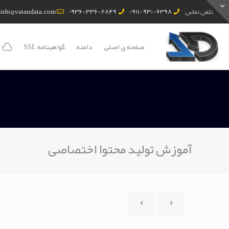
تلفن تماس
0911-930-6398
0936-336-2849
info@vatandata.com
صفحه ی اصلی
دامنه
گواهینامه SSL
آموزش تولید محتوا اختصاصی