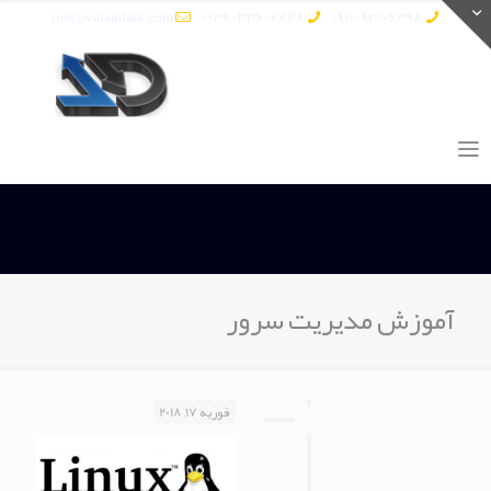
info@vatandata.com
0936-336-2849
0911-930-6398
آموزش مدیریت سرور
فوریه 17, 2018