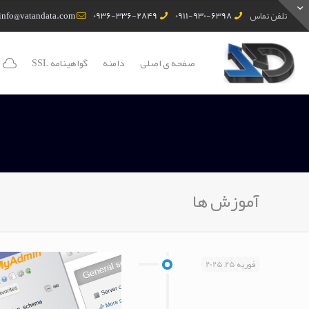
تلفن تماس
0911-930-6398
0936-336-2849
info@vatandata.com
صفحه ی اصلی
دامنه
گواهینامه SSL
آموزش ها
فوریه 25, 2025