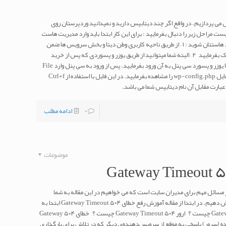
می پردازیم. در واقع اگر چند دیتابیس دارید و نمیدانید وردپرستان روی
مراحل زیر را دنبال بفرمایید : برای این کار ابتدا باید وارد مدیریت هاست
خریداری شده شوید. شما میتوانید از دو طریق وارد هاستتان شوید : ۱ – از طریق ناحیه کاربری وطن دیتا و بخش سرویس ها ضمن
انتخاب سرویس مورد نظر روی ورود یه cPanel کلیک بفرمایید ۲ – البته شما میتوانید از طریق یوزر و پسوردی که پس از خرید
سرویس به شما ایمیل شده است بطور مستقیم و با یوزر و پسورد سی پنل به آن ورود بفرمایید. پس از ورود به سی پنل وارد File
Manager شده و در پوشه public_html یا www فایل wp-config.php را مشاهده بفرمایید. در این فایل با استفاده از Ctrl+f
0
ادامه مطلب
موضوعات
 خطای ۵۰۴ Gateway Timeout یکی از مسائل مهم برای مدیران سایت است که می خواهیم در این مقاله به شما
دوستان رفع خطا ۵۰۴ Gateway Timeout را آموزش دهیم. در ابتدا از مقاله آموزش رفع خطای ۵۰۴ Gateway Timeout ابتدا به
این سئوال پاسخ دهیم که ارور ۵۰۴ Gateway Timeout چیست ؟ ارور ۵۰۴ Gateway Timeout چیست ؟ خطای ۵۰۴ Gateway
هنده (سرور) پاسخی به موقع از سرویس‌دهنده‌ی دیگر که در تلاش برای بارگذاری