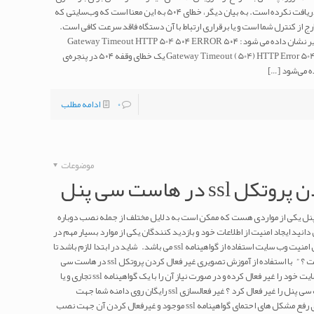
صفحه‌ی وب یا تکمیل درخواست مرورگر است، را دریافت نکرده است. به بیان دیگر، خطای ۵۰۴ به این معنا است که وب‌سایتی که
پیغام ۵۰۴ از آن هستید خارج از کنترل شما است و یا برقراری ارتباط با آن دستگاه فاقد سرعت کافی است.
خطای ۵۰۴ Gateway Timeout معمولا به اشکال زیر نشان داده می شود: ۵۰۴ Gateway Timeout HTTP 504 ۵۰۴ ERROR
Gateway Timeout (504) HTTP Error 504 - Gateway Timeout Gateway Timeout Error یک خطای وقفه ۵۰۴ در پنجره‌ی
ه می‌شود
[…]
0
ادامه مطلب
موضوعات
 در هاست سی پنل
ن پروتکل ssl در هاست سی پنل یکی از مواردی هست که ممکن است به دلایل مختلف از جمله نصب دوباره
طور که می دانید ایجاد امنیت از اطلاعات خود و بازدید کنندگان یکی از موارد بسیار مهم در
تجارت الکترونیک می باشد و یکی از راه های افزایش امنیت وب سایت استفاده از گواهینامه ssl می باشد. شاید در ابتدا لازم باشد تا
به این سئوال پاسخ دهیم : ” پروتکل امن ssl چیست ؟ ” با استفاده از آموزش تصویری غیر فعال کردن پروتکل ssl در هاست سی
پنل شما می تواند بدون مشکل ssl فعال روی وب سایت خود را غیر فعال کرده و در صورت نیاز آن را با یک گواهینامه ssl تجاری و یا
رایگان جایگزین کنید. چرا باید پروتکل ssl هاست سی پنل را غیر فعال کرد ؟ غیر فعالسازی ssl رایگان روی دامنه شما جهت
جایگزین کردن آن با یک گواهینامه ssl معتبر تجاری رفع مشکل های احتمای گواهینامه ssl موجود و غیرفعال کردن آن جهت نصب