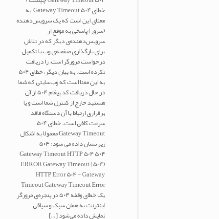
خطای ۵۰۴ Gateway Timeout به
معنای این است که یک سرویس‌دهنده
(سرور) پاسخی به موقع از
سرویس‌دهنده‌ی دیگر که در تلاش
برای بارگذاری صفحه‌ی وب یا تکمیل
درخواست مرورگر است، را دریافت
نکرده است. به بیان دیگر، خطای ۵۰۴
به این معنا است که وب‌سایتی که شما
در حال دریافت کد پیغام ۵۰۴ از آن
هستید خارج از کنترل شما است و یا
برقراری ارتباط با آن دستگاه فاقد
سرعت کافی است. خطای ۵۰۴
Gateway Timeout معمولا به اشکال
زیر نشان داده می شود: ۵۰۴
Gateway Timeout HTTP 504 ۵۰۴
ERROR Gateway Timeout (504)
HTTP Error 504 - Gateway
Timeout Gateway Timeout Error
یک خطای وقفه ۵۰۴ در پنجره‌ی مرورگر
اینترنت به همان سبک و سیاقی
نمایش داده می‌شود
[…]