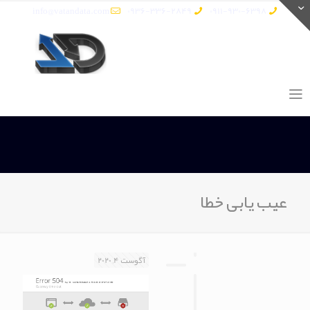
info@vatandata.com
0936-336-2849
0911-930-6398
عیب یابی خطا
آگوست 4, 2020