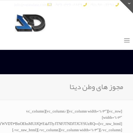
info@vatandata.com
0936-336-2849
0911-930-6398
مجوز های وطن دیتا
[vc_row][vc_column width=”1/3″][/vc_column][vc_column
width=”1/3″]
hEYWVDT3BnOEhsMUJJQ2E5JTIyJTNFJTNDJTJGYSUzRQ==
[/vc_raw_html][/vc_column][vc_column width=”1/3″][/vc_column]