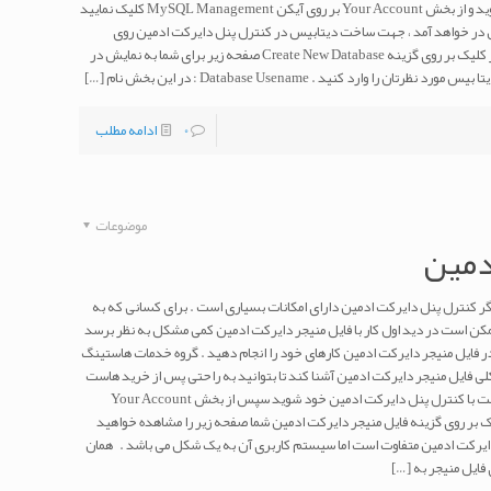
دیتابیس ابتدا وارد هاست دایرکت ادمین خود شوید و از بخش Your Account بر روی آیکن MySQL Management کلیک نمایید
 در خواهد آمد ، جهت ساخت دیتابیس در کنترل پنل دایرکت ادمین روی
گزینه Create New Database کلیک کنید . پس از کلیک بر روی گزینه Create New Database صفحه زیر برای شما به نمایش در
[…]
0
ادامه مطلب
موضوعات
دمین
ر کنترل پنل دایرکت ادمین دارای امکانات بسیاری است . برای کسانی که به
کن است در دید اول کار با فایل منیجر دایرکت ادمین کمی مشکل به نظر برسد
در فایل منیجر دایرکت ادمین کارهای خود را انجام دهید . گروه خدمات هاستینگ
کلی فایل منیجر دایرکت ادمین آشنا کند تا بتوانید به راحتی پس از خرید هاست
دایرکت ادمین از آن استفاده کنید . ابتدا وارد هاست با کنترل پنل دایرکت ادمین خود شوید سپس از بخش Your Account
ید . پس از کلیک بر روی گزینه فایل منیجر دایرکت ادمین شما صفحه زیر را مشاهده خواهید
ایرکت ادمین متفاوت است اما سیستم کاربری آن به یک شکل می باشد . همان
فایل منیجر به
[…]