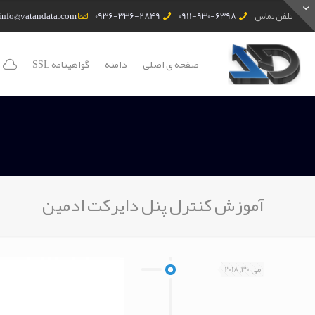
تلفن تماس
0911-930-6398
0936-336-2849
info@vatandata.com
صفحه ی اصلی
دامنه
گواهینامه SSL
آموزش کنترل پنل دایرکت ادمین
می 30, 2018