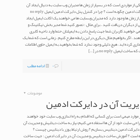
یرکت ادمین یکی از مواردی است که در بسیار از زمان ها مدیران وب سایت به دنبال ایجاد آن
می گردند . ساخت ایمیل no reply در هاست دایرکت ادمین چگونه است ؟ چرا در کنترل پنل دایرکت ادمین ایمیل no reply
no reply چیست ؟ بسیاری از زمان ها وجود دارد که مدیران وبسایت ها می خواهند یک اکانت ایمیل ایجاد
یلی از دیگران دریافت کنید . برای مثال : تصور کنید شما مدیر بخش تیکتینگ و
واهید کاربران شما جهت پاسخ دادن به ایمیلتان حتما وارد ناحیه کابری
ند . اگر بخواهیم مثال دیگری در این رابطه مطرح کنیم ، زمانی است که شما یک
ی کرده اید ، هیچ دلیلی وجود ندارد که شما بخواهید به ایمیل حاوی اطلاعات
 ایمیل no reply در
[…]
0
ادامه مطلب
موضوعات
ریت آن در دایرکت ادمین
موارد مهمی است برای کسانی که اقدام به راه اندازی وب سایت خود خواهند
طراحی سایت خود از آن ها استفاده می کنیم نیاز به ساخت دیتابیش و مدیریت آن
دایرکت ادمین دیتابیس بسازیم ؟ روش ارتباط یوزر با دیتابیس چیست ؟
 است ؟ آموزش ساخت دیتابیس و مدیریت آن در دایرکت ادمین : جهت ساخت