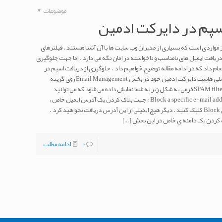
موضوعات
سپم در دایرکت ادمین
 مواردی است که بسیاری از مدیران وب سایت ها با آن آشنا هستند . فیلترهای
دریافت ایمیل های نامناسب و ناخواسته در امان نگه می دارد . اما جهت جلوگیری
جام داد که در ادامه مقاله توضیح خواهیم داد . جلوگیری از دریافت اسپم در
دایرکت ادمین چگونه انجام می شود ؟ از صفحه اصلی هاست دایرکت ادمین خود در بخش Email Management روی گزینه
SPAM filters کلیک کنید. پس از کلیک گزینه SPAM filters فرمی به شکل زیر به شما نمایش داده می شود که می توانید
تنظیمات فیلتر اسپم خود را انجام می دهید . Block a specific e-mail address : جهت بلاک کردن یک آدرس ایمیل خاص ،
ایمیل مورد نظرتان را در این بخش وارد کنید و روی Block کلیک کنید . دیگر هیچ ایمیلی از این آدرس دریافت نخواهید کرد .
[…]
0
ادامه مطلب