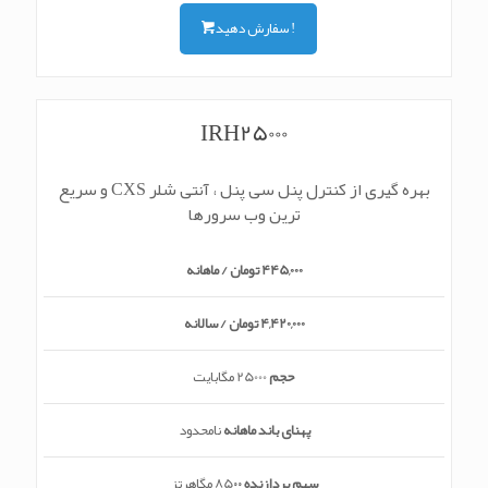
سفارش دهید !
IRH25000
بهره گیری از کنترل پنل سی پنل ، آنتی شلر CXS و سریع
ترین وب سرورها
445,000 تومان / ماهانه
4,420,000 تومان / سالانه
حجم
25000 مگابایت
پهنای باند ماهانه
نامحدود
سهم پردازنده
85۰۰ مگاهرتز