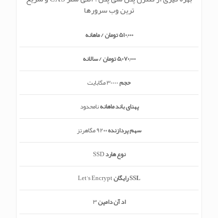
ترین وب سرورها
510,000 تومان / ماهانه
5,070,000 تومان / سالانه
حجم
30000 مگابایت
پهنای باند ماهانه
نامحدود
سهم پردازنده
92۰۰ مگاهرتز
نوع هارد
SSD
SSL رایگان
Let's Encrypt
اد آن دامین
3