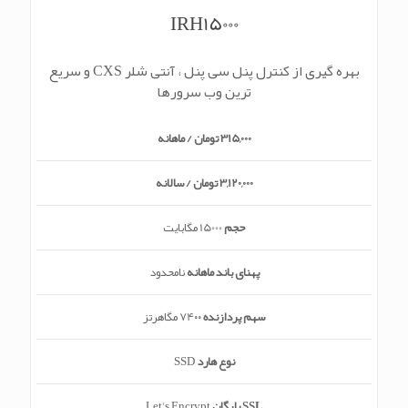
IRH15000
بهره گیری از کنترل پنل سی پنل ، آنتی شلر CXS و سریع
ترین وب سرورها
315,000 تومان / ماهانه
3,120,000 تومان / سالانه
حجم
15000 مگابایت
پهنای باند ماهانه
نامحدود
سهم پردازنده
74۰۰ مگاهرتز
نوع هارد
SSD
SSL رایگان
Let's Encrypt