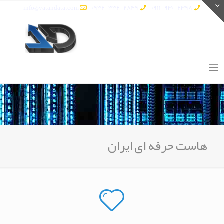
info@vatandata.com
0936-336-2849
0911-930-6398
هاست حرفه ای ایران