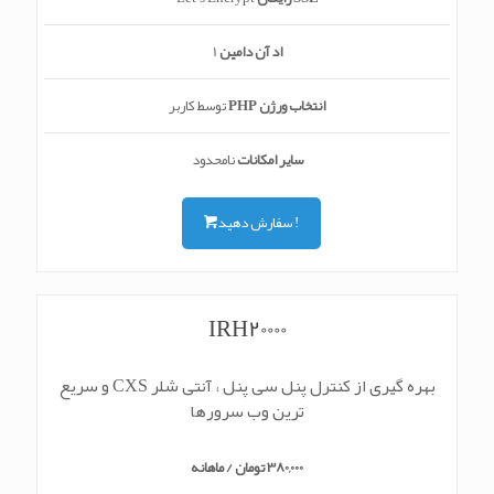
اد آن دامین
1
انتخاب ورژن PHP
توسط کاربر
سایر امکانات
نامحدود
سفارش دهید !
IRH20000
بهره گیری از کنترل پنل سی پنل ، آنتی شلر CXS و سریع
ترین وب سرورها
380,000 تومان / ماهانه