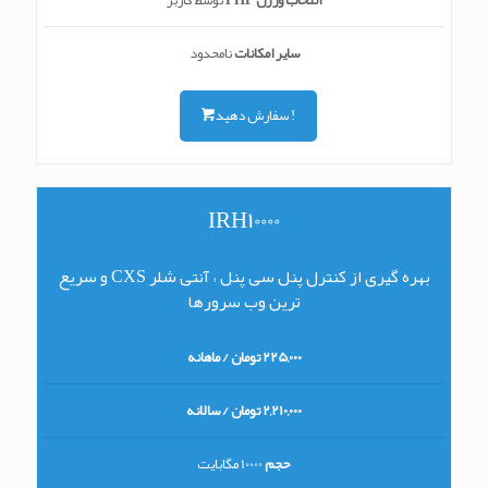
انتخاب ورژن PHP
توسط کاربر
سایر امکانات
نامحدود
سفارش دهید !
IRH10000
بهره گیری از کنترل پنل سی پنل ، آنتی شلر CXS و سریع
ترین وب سرورها
225,000 تومان / ماهانه
2,210,000 تومان / سالانه
حجم
10000 مگابایت