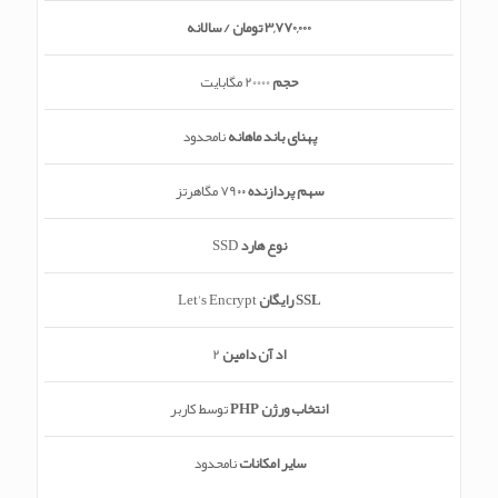
3,770,000 تومان / سالانه
حجم
20000 مگابایت
پهنای باند ماهانه
نامحدود
سهم پردازنده
79۰۰ مگاهرتز
نوع هارد
SSD
SSL رایگان
Let's Encrypt
اد آن دامین
2
انتخاب ورژن PHP
توسط کاربر
سایر امکانات
نامحدود