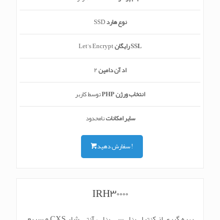
نوع هارد
SSD
SSL رایگان
Let's Encrypt
اد آن دامین
2
انتخاب ورژن PHP
توسط کاربر
سایر امکانات
نامحدود
سفارش دهید !
IRH30000
بهره گیری از کنترل پنل سی پنل ، آنتی شلر CXS و سریع