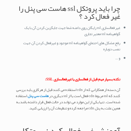
چرا باید پروتکل ssl هاست سی پنل را
غیر فعال کرد ؟
غیر فعالسازی ssl رایگان روی دامنه شما جهت جایگزین کردن آن با یک
گواهینامه ssl معتبر تجاری
رفع مشکل های احتمای گواهینامه ssl موجود و غیرفعال کردن آن جهت
نصب دوباره
و …
نکته بسیار مهم قبل از فعالسازی یا غیرفعالسازی SSL:
آن دسته از همکارانی که از cdn استفاده می کنند قبل از هرکاری باید بررسی
کنند که ssl مربوط cdn فعال است یا از ssl دیگری در
هاست سی پنل
استفاده
شده است. تنها یکی از این موارد می تواند در حالت فعال قرار داشته باشد به
همین علت به پنل cdn مراجعه کرده و تنظیمات آن را ارزیابی کنید.
آموزش غیر فعال کردن پروتکل