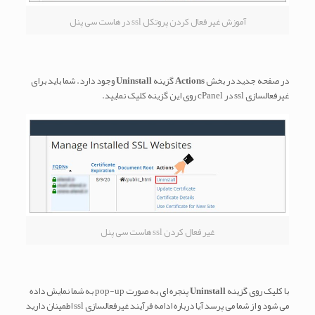
آموزش غیر فعال کردن پروتکل ssl در هاست سی پنل
در صفحه جدید در بخش
Actions
گزینه
Uninstall
وجود دارد. شما باید برای
غیرفعالسازی ssl در cPanel روی این گزینه کلیک نمایید.
غیر فعال کردن ssl هاست سی پنل
با کلیک روی گزینه
Uninstall
پنجره ای به صورت pop-up به شما نمایش داده
می شود و از شما می پرسد آیا درباره ادامه فرآیند غیرفعالسازی ssl اطمینان دارید