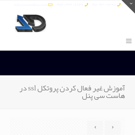
info@vatandata.com
0936-336-2849
0911-930-6398
آموزش غیر فعال کردن پروتکل ssl در
هاست سی پنل