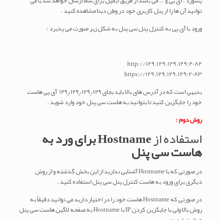
پسورد ، آی پی و … می باشد از طریق ایمیل برای شما ارسال خواهد شد یا می
توانید آن ها را از پنل کاربری خود در وطن دیتا مشاهده کنید .
ورود با آی پی به کنترل پنل سی پنل به شکل زیر صورت می پذیرد :
http://129.129.129.129:2082
https://129.129.129.129:2083
بدیهی است که در آدرس های بالا باید بجای ۱۲۹٫۱۲۹٫۱۲۹٫۱۲۹ آی پی هاست
خود را جایگزین کنید تا بتوانید به هاست سی پنل خود وارد شوید .
روش دوم :
استفاده از
Hostname برای ورد به
هاست سی پنل
در صورتی که با Hostname آشنایی ندارید از این بخش گذشته و از روش
دیگری برای ورود به هاست کنترل پنل سی پنل استفاده کنید .
در صورتی که Hostname هاست خود را در اختیار دارید می توانید دقیقاً به
روش بالا ولی با جایگزین کردن IP با Hostname به صفحه لاگین هاست سی پنل