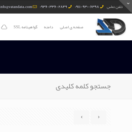
تلفن تماس
0911-930-6398
0936-336-2849
info@vatandata.com
صفحه ی اصلی
دامنه
گواهینامه SSL
جستجو کلمه کلیدی