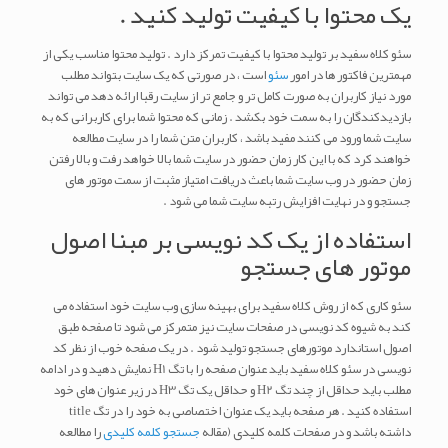
یک محتوا با کیفیت تولید کنید .
سئو کلاه سفید بر تولید محتوا با کیفیت تمرکز دارد . تولید محتوا مناسب یکی از
مهمترین فاکتور ها در امور
سئو
است ، در صورتی که یک سایت بتواند مطلب
مورد نیاز کاربران به صورت کامل تر و جامع تر از سایت رقبا ارائه دهد می تواند
بازدیدکندگان را به سمت خود بکشد . زمانی که محتوا شما برای کاربرانی که به
سایت شما ورود می کنند مفید باشد ، کاربران متن شما را در سایت مطالعه
خواهند کرد که با این کار زمان حضور در سایت شما بالا خواهد رفت و بالا رفتن
زمان حضور در وب سایت شما باعث دریافت امتیاز مثبت از سمت موتور های
جستجو و در نهایت افزایش رتبه سایت شما می شود .
استفاده از یک کد نویسی بر مبنا اصول
موتور های جستجو
سئو کاری که از روش کلاه سفید برای بهینه سازی وب سایت خود استفاده می
کند به شیوه کد نویسی در صفحات سایت نیز متمرکز می شود تا صفحه طبق
اصول استاندارد موتورهای جستجو تولید شود . در یک صفحه خوب از نظر کد
نویسی در سئو کلاه سفید باید عنوان صفحه را با تگ H1 نمایش دهید و در ادامه
مطلب باید حداقل از چند تگ H2 و حداقل یک تگ H3 در زیر عنوان های خود
استفاده کنید . هر صفحه باید یک عنوان اختصاصی به خود را در تگ title
داشته باشد و در صفحات کلمه کلیدی (مقاله
جستجو کلمه کلیدی
را مطالعه