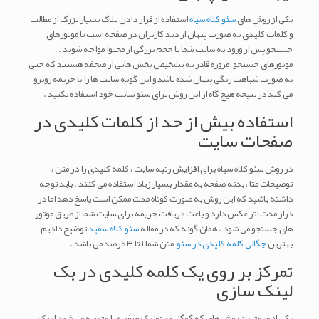
یکی از روش های
سئو کلاه سیاه
استفاده از قرار دادن بلاگ بسیار بزرگ از مطالب
و کلمات کلیدی به صورت پنهان از دید کاربران در صفحه است تا موتورهای
جستجو پس از ورود به سایت شما با حجم بزرگی از محتوا مواجه شوند .
موتورهای جستجو امروزه قادر به تشخیص بخش هایی از صحفه هستند که حتی
به صورت شباهت رنگی پنهان شده باشد و این گونه سایت ها را با جریمه روبرو
می کند در نتیجه هیچ گاه از این روش برای سئو سایت خود استفاده نکنید .
استفاده بیش از حد از کلمات کلیدی در
صفحات سایت
در روش سئو کلاه سیاه برای افزایش رتبه سایت ، کلمه کلیدی را در متن ،
توضیحات متا ، بدنه صفحه به مقدار بسیار زیاد استفاده می کنند . باید توجه
داشته باشید که این روش به صورت کوتاه مدت ممکن است پاسخ دهد اما در
دراز مدت اثر عکس دارد و باعث دریافت جریمه برای سایت شما از طریق موتور
های جستجو می شود . همان گونه که در مقاله
سئو کلاه سفید
توضیح دادیم
بهترین
چگالی کلمه کلیدی در سئو
متن شما ۱ تا ۳ درصد می باشد .
تمرکز بر روی یک کلمه کلیدی در بک
لینک سازی
یکی از مهمترین روش های که گوگل محتوا یک صفحه را متوجه می شود لینک