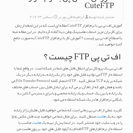
CuteFTP
منتشر شده توسط
ابراهیم قلی پور
در
دسامبر 23, 2017
آموزش اف تی پی با نرم افزار CuteFTP مقاله ای است که در این لحظه از زمان
برای کاربران عزیز خدمات هاستینگ وطن دیتا آماده کرده ایم . در این مقاله شما
با اصطلاح اف تی پی چیست ؟ آموزش کار با نرم افزار CuteFTP به صورت جامع
آشنا خواهید شد .
اف تی پی FTP چیست ؟
اف تی پی یک پروتکل برای انتقال فایل های شما در شبکه است . در واقع شما با
استفاده از FTP می توانید فایل های خود را از یک رایانه به رایانه دیگر در یک
شبکه بر پایه TCP منتقل کنید . FTP اختصار کلمه File Transfer Protocol می
باشد و همان طور که از نام آن بر می آید برای تبادل فایل بین حساب های مختلف
یک رایانه یا بین یک حساب و یک رایانه شخصی و یا برای دسترسی آنلاین به
بایگانی نرم افزار ها در یک شبکه استفاده می شود .
کاربرد عملی از اف تی پی زمانی است که شما می خواهید فایل هایتان را از رایانه
خود به یک
هاست
منتقل کنید . برای مثال شما می خواهید چند فایل عکس jpg
را در وب سایت خود منتشر کنید ، در اینجا پس از تهیه یک
هاست
مناسب با
استفاده از نرم افزارهای FTP اقدام به آپلود فایل های خود بر روی هاست می