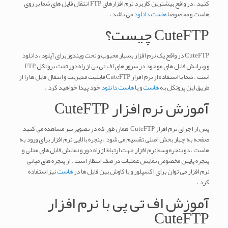
کنید . در واقع بیشترین کاربرد نرم افزارهای FTP انتقال فایل های شما بر روی
هاست و مخصوصا
هاست دانلود
می باشد .
CuteFTP چیست؟
CuteFTP در واقع یک نرم افزار بسیار محبوب و تحت ویندوز برای آپلود ، دانلود
و ویرایش فایل های موجود در سرور های اف تی پی از راه دور تحت پروتکل FTP
است . شما با استفاده از نرم افزار CuteFTP قابلیت مدیریت و انتقال فایل ها را از
طریق این پروتکل به
هاست
و یا
هاست دانلود
خود پیدا خواهید کرد .
آموزش نرم افزار CuteFTP
پس از اجرای نرم افزار CuteFTP همان طور که در تصویر نیز مشاهده می کنید
صفحه به چهار بخش اصلی تقسیم می شود . پنجره بالایی نرم افزار برای ورود به
هاست ، دو پنجره وسط نرم افزار جهت ارتباط از راه دور و نمایش فایل های محلی و
پنجره پایین مخصوص نمایش عملیات در صف انتظار است . از پنجره های میانی
نرم افزار می توان برای اکسپلور و یا کاوش بین فایل ها در
هاست
نیز استفاده
کرد .
آموزش اف تی پی با نرم افزار
CuteFTP