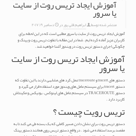
آموزش ایجاد تریس روت از سایت
یا سرور
منتشر شده توسط
ابراهیم قلی پور
در
دسامبر 19, 2017
آموزش ایجاد تریس روت از سایت یا سرور مطلبی است که در این لحظه برای
کاربران عزیز آماده کرده ایم . شما در این مقاله با تفاوت تریس روت و پینگ و
چگونگی اجرای دستور تریس روت در ویندوز آشنا خواهید شد .
آموزش ایجاد تریس روت از سایت
یا سرور
دستور های tracert و traceroute عمل کرد های مشابهی دارند با این تفاوت که
دستور tracert برای سیستم عامل های ویندوز مورد استفاده قرار می گیرد و
دستور TRACEROUTE در سیستم عامل های لینوکس ، یونیکس و مکینتاش
کاربرد دارد .
تریس رویت چیست ؟
دستور تریس روت برای نشان دادن مسیر کاملی که یک بسته طی می کند تا به
مقصد برسد استفاده می شود . در واقع دستور تریس روی همانند دستور پینگ