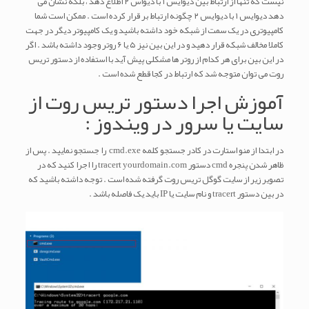
نیست که تنها از ارتباط بین دیوایس ۱ با دیواس ۲ اطلاع دهد ، بلکه نشان می
دهد دیوایس ۱ با دیوایس ۲ چگونه ارتباط بر قرار کرده است . ممکن است شما
کامپیوتری در یک سمت از شبکه خود داشته باشید و یک کامپیوتر دیگر در جهت
کاملا مخالف شبکه قرار دهید و در این بین نیز ۵ یا ۶ روتر وجود داشته باشد . اگر
در این بین برای هر کدام از روتر ها مشکلی پیش آید با استفاده از دستور تریس
روت می توان متوجه شد که ارتباط در کجا قطع شده است .
آموزش اجرا دستور تریس روت از
سایت یا سرور در ویندوز :
در ابتدا از منو استارت در کادر جستجو کلمه cmd.exe را جستجو نمایید . پس از
ظاهر شدن پنجره cmd دستور tracert yourdomain.com را اجرا کنید که در
تصویر زیر از سایت گوگل تریس روت گرفته شده است . توجه داشته باشید که
در بین دستور tracert و نام سایت یا IP باید یک فاصله باشد .