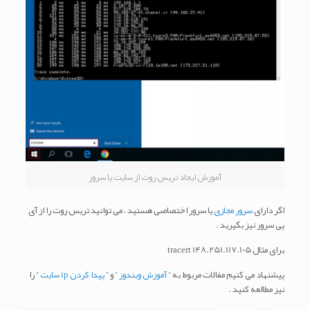
آموزش ایجاد تریس روت از سایت یا سرور
اگر دارای
سرور مجازی
یا سرور اختصاصی هستید ، می توانید تریس روت را از آی
پی سرور نیز بگیرید .
برای مثال tracert 148.251.117.105
پیشنهاد می کنیم مفالات مربوط به ”
آموزش ویندوز
” و ”
پیدا کردن ip سایت
” را
نیز مطالعه کنید .