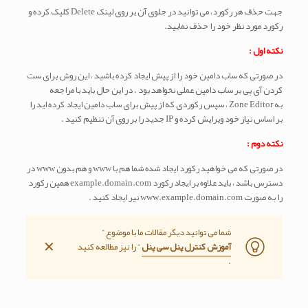
جهت حذف هر رکورد، می توانید در جلوی آن بر روی لینک Delete کلیک کرده و
رکورد مورد نظر خود را حذف نمایید.
نکته اول :
در صورتی که ساب دامین خود را از پیش ایجاد کرده باشید ، این روش برای ست
کردن آی پی بر ساب دامین عملی نخواهد بود . در این حال باید با مراجعه
به Zone Editor ، سپس رکوردی که از پیش برای ساب دامین ایجاد کرده اید را
بر اساس نیاز خود ویرایش کرده و IP جدید را بر روی آن تنظیم کنید .
نکته دوم :
در صورتی که می خواهید رکورد ایجاد شده شما هم با www و هم بدون www در
دسترس باشد ، باید علاوه بر ایجاد رکورد example.domain.com همین رکورد
را به صورت www.example.domain.com نیر ایجاد کنید .
شما می توانید دیگر مقالات ما با موضوع ”
✕
آموزش کنترل پنل سی پنل
” را نیز مطالعه کنید
.