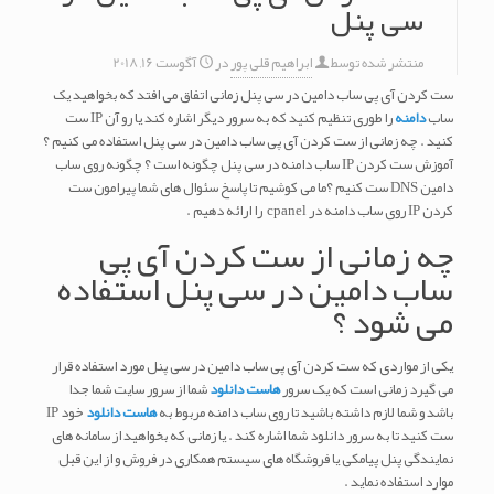
سی پنل
منتشر شده توسط
ابراهیم قلی پور
در
آگوست 16, 2018
ست کردن آی پی ساب دامین در سی پنل زمانی اتفاق می افتد که بخواهید یک
ساب
دامنه
را طوری تنظیم کنید که به سرور دیگر اشاره کند یا رو آن IP ست
کنید . چه زمانی از ست کردن آی پی ساب دامین در سی پنل استفاده می کنیم ؟
آموزش ست کردن IP ساب دامنه در سی پنل چگونه است ؟ چگونه روی ساب
دامین DNS ست کنیم ؟ما می کوشیم تا پاسخ سئوال های شما پیرامون ست
کردن IP روی ساب دامنه در cpanel را ارائه دهیم .
چه زمانی از ست کردن آی پی
ساب دامین در سی پنل استفاده
می شود ؟
یکی از مواردی که ست کردن آی پی ساب دامین در سی پنل مورد استفاده قرار
می گیرد زمانی است که یک سرور
هاست دانلود
شما از سرور سایت شما جدا
باشد و شما لازم داشته باشید تا روی ساب دامنه مربوط به
هاست دانلود
خود IP
ست کنید تا به سرور دانلود شما اشاره کند . یا زمانی که بخواهید از سامانه های
نمایندگی پنل پیامکی یا فروشگاه های سیستم همکاری در فروش و از این قبل
موارد استفاده نماید .