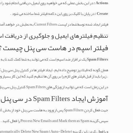
Actions :
در این بخش عملی که می خواهید روی ایمیل دریافتی انجام شود را ت
Create :
در پایان با کلیک بر روی این دکمه فیلتر شما ساخته می شود .
فیلتر ایجاد شده توسط شما در لیست Current Filters به نمایش در خواهد آمد و شما می توانید با کلیک بر روی گزینه Edit آن را ویرایش کرده و یا با کلیک روی دکمه Delete آن را حذق کنید .
تنظیم فیلترهای ایمیل و جلوگیری از دریافت 
فیلتر اسپم در هاست سی پنل چیست ؟
Spam Filters
یک نر افزار ضد اسپم است که می تواند به شما کمک کند تا به س
همان گونه که قبلاً نیز توضیح داده ایم ، ایجاد فیلتر ها در کنترل پنل سی 
. زیرا باید از قبل فیلتر های لازم را بر روی آن ها تنظیم کنید که این کار بسیار 
در این زمان است که می توانید از ویژگی های Spam Filters کنترل پنل سی پنل جهت جلوگیری از اسپم استفاده کنید .
آموزش ایجاد Spam Filters در سی پنل
جهت فعال کردن Spam Filters پس از ورود به هاست سی پنل خود از بخش Email وارد بخش Spam Filters شوید .
سپس گزینه
Process New Emails and Mark them as Spam
را فعال کنید .
و با فعال کردن این گزینه (