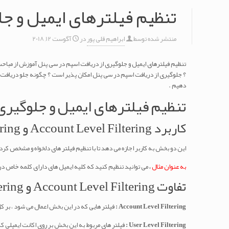
تنظیم فیلترهای ایمیل و ج
منتشر شده توسط
ابراهیم قلی پور
در
آگوست 12, 2018
تنظیم فیلترهای ایمیل و جلوگیری از دریافت اسپم در سی پنل آموزش از مباح
؟ جلوگیری از دریافت اسپم در سی پنل امکان پذیر است ؟ چگونه جلو دریافت ا
دهیم .
تنظیم فیلترهای ایمیل و جلوگیری
کاربرد Account Level Filtering و User Level Filtering در سی پنل چیست ؟
این دو بخش به کاربر اجازه می دهد تا با تنظیم فیلتر های دلخواه و مشخص کردن
به عنوان مثال
،
می توانید تنظیم کنید که کلیه ایمیل های دارای کلمه خاص در
تفاوت Account Level Filtering و User Level Filtering در چیست؟
Account Level Filtering :
فیلتر هایی که در این بخش اعمال می شود ، بر ک
User Level Filtering :
فیلتر های مربوط به این بخش بر روی اکانت ایمیلی که 