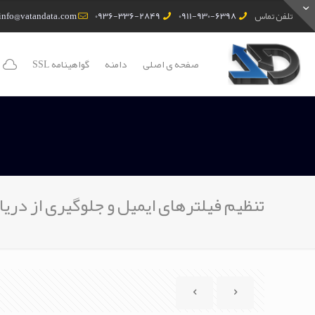
تلفن تماس
0911-930-6398
0936-336-2849
info@vatandata.com
صفحه ی اصلی
دامنه
گواهینامه SSL
تنظیم فیلترهای ایمیل و جلوگیری از در