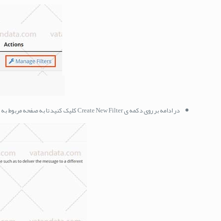
در ادامه بر روی دکمه ی Create New Filter کلیک کنید تا به صفحه مربوط به ساخت فیلتر ها که مشابه تصویر زیر می باشد هدایت شوید.