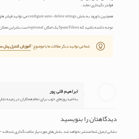
فولدر نگهداری نماید .
همچنین با ورود به بخش configure auto-delete sttings می توانید فیلتر های گوناگونی جهت جلوگیری از دریافت هرزنامه ها را تنظیم نمایید .
توجه داشته باشید که Spam Filters یک امکان optional است بنابراین ممکن است همه ی هاستینگ ها آن را در اختیار شما قرار ندهند، بنابراین قبل خرید هاست سی پنل دقت کنید تا این مورد در هاست شما وجود داشته باشد .
شما می توانید دیگر مقالات ما با موضوع ”
آموزش کنترل پنل س
ابراهیم قلی پور
به امید روزهای خوب برای تمام همکاران در زمینه تجا
دیدگاهتان را بنویسید
نشانی ایمیل شما منتشر نخواهد شد.
بخش‌های موردنیاز علامت‌گذاری شده‌اند
*