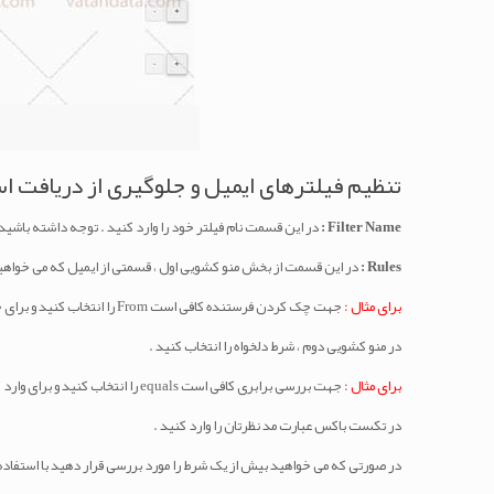
تنظیم فیلترهای ایمیل و جلوگیری از دریافت 
Filter Name :
در این قسمت نام فیلتر خود را وارد کنید . توجه داشته باشید که نام فیلتر نمی تواند از الگوی Rule # پیروی کند
Rules :
در این قسمت از بخش منو کشویی اول ، قسمتی از ایمیل که می خواهید 
برای مثال :
جهت چک کردن فرستنده کافی است From را انتخاب کنید و برای چک کردن عنوان ایمیل کافی است Subject را انتخاب کنید .
در منو کشویی دوم ، شرط دلخواه را انتخاب کنید .
برای مثال :
جهت بررسی برابری کافی است equals را انتخاب کنید و برای وارد کردن عبارات با قاعده یا Regular expression ها گزینه matches regex را انتخاب کنید . ( در این بخش انتخاب های مختلف و گوناگونی در اختیار شما است . )
در تکست باکس عبارت مد نظرتان را وارد کنید .
در صورتی که می خواهید بیش از یک شرط را مورد بررسی قرار دهید با استفاده 