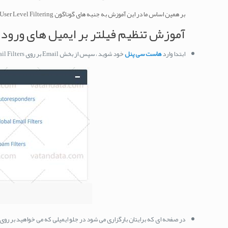
بر همین اساس ما در این آموزش به جنبه های گوناگون User Level Filtering خواهیم پرداخت و با مسلط شدن این آموزش می توانید به آسانی از امکانات Account Level Filtering نیز استفاده کنید .
آموزش تنظیم فیلتر بر ایمیل های ورو
ابتدا وارد
هاست سی پنل
خود شوید ، سپس از بخش Email بر روی Email Filters کلیک کنید .
در صفحه ای که برایتان بارگزاری می شود در جلو ایمیلی که می خواهید بر روی آن فیلتر های خود ر