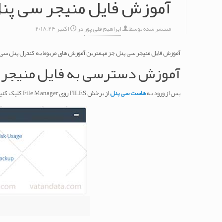
آموزش فایل منیجر سی پن
منتشر شده توسط
ابراهیم قلی پور
در
اکتبر 24, 2018
آموزش فایل منیجر سی پنل جز مهمترین آموزش های مربوط به کنترل پنل سی پنل
آموزش دسترسی به فایل منیجر 
پس از ورود به
هاست سی پنل
از برخش FILES روی File Manager کلیک کنید . با این کار شما مستقیماً به فایل منیجر هدایت می شوید .