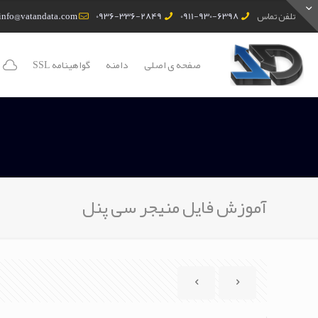
تلفن تماس
0911-930-6398
0936-336-2849
info@vatandata.com
صفحه ی اصلی
دامنه
گواهینامه SSL
آموزش فایل منیجر سی پنل