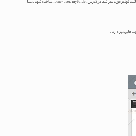
خود را وارد کنید . به این معنا که اگر قرار باشد فولدر مورد نظر شما در آدرس home/user/myfolder ساخته شود ، تنها