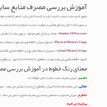
آموزش بررسی مصرف منابع سای
تصور کنید سایت شما در ثانیه ۱۰ بازدید کننده آنلاین دارد که هر کدام درخواست بازکردن ۱۰ صفحه جداگانه را دارند ، در این صورت میزان Entry Process ، برابر ۱۰۰ خواهد بود .
در صورتیکه ۱۰ کاربر مذکور همگی درخواست بازدید ۱ صفحه را داشته باشند میزان Entry Process برابر ۱۰ است.
Number Of Processes :
تعداد پردازش های موجود بر روی سایت را نمایش 
Physical Memory Usage :
با عنوان میزان حافظه فیزیکی مورد استفاده سا
virtual Memory Usage :
به میزان استفاده هر یوزر از حافظه مجازی گفته
کمبود حافظه مجازی می تواند موجب خطاهای out of memory شود . در واقع از آن به عنوان یک رم موقتی استفاده می کنند . این کار به سیستم اجازه می‌دهد ‌تعداد و میزان بیشتری از برنامه‌ها و داده‌های مربوط به آن‌ها را اداره کند.
معنای رنگ خطوط در آموزش بررسی مص
خط سبز :
میزان مصرف سایت شما را نشان خواهد داد .
خط آبی :
این خط به نام Faults میزان خطا های رخ داده را نمایش می دهد . ( یعنی بازه هایی از مان که سایت برای کاربر در دسترس نبوده است . )
خط قرمز :
میزان محدودیت مشخص شده برای مصرف منابع را نشان می دهد . اس
پیشنهاد می کنیم :