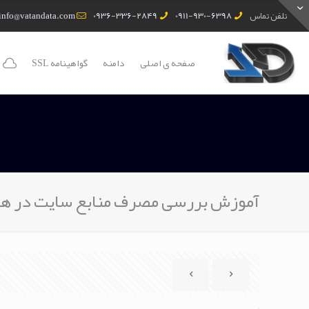
تلفن تماس
0911-930-6398
0936-336-2849
info@vatandata.com
صفحه ی اصلی
دامنه
گواهینامه SSL
آموزش بررسی مصرف منابع سایت در ه