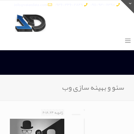
info@vatandata.com
0936-336-2849
0911-930-6398
سئو و بهینه سازی وب
ژانویه 24, 2018