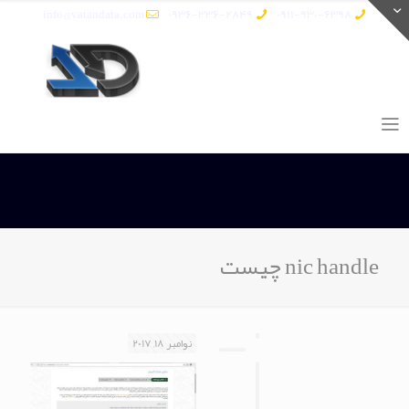
info@vatandata.com
0936-336-2849
0911-930-6398
nic handle چیست
نوامبر 18, 2017