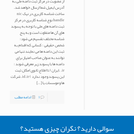
از عضویت در مرکز ثبت دامنه ملی به
آدرس ایمیل شما ارسال خواهد شد.
ساخت شناسه کاربری در نیک nic
handle نوع شناسه کاربری در مرکز
ثبت دامنه های ملی با توجه به پسوند
های آن ها متفاوت است و به پنج
شناسه مختلف تقسیم می شود:
شخص حقیقی : کسانی که اقدام به
ثبت این دامنه ها می نمایند تنها می
توانند به عنوان صاحب امتیاز برای
دامنه ها با پسوند زیر معرفی شوند :
ir. .ایران ( تا اطلاع ثانوی امکان ثبت
این پسوند وجود ندارد ) id.ir. شرکت
ها و موسسات یا
[…]
1
ادامه مطلب
سوالی دارید؟ نگران چیزی هستید؟