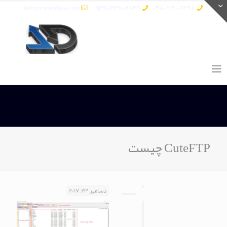
info@vatandata.com
0936-336-2849
0911-930-6398
CuteFTP چیست
دسامبر 23, 2017