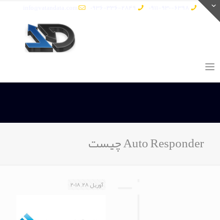
info@vatandata.com
0936-336-2849
0911-930-6398
Auto Responder چیست
آوریل 28, 2018