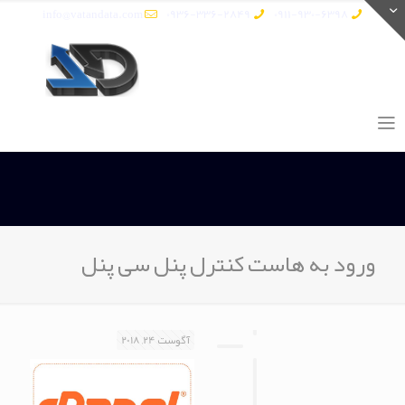
info@vatandata.com
0936-336-2849
0911-930-6398
ورود به هاست کنترل پنل سی پنل
آگوست 24, 2018