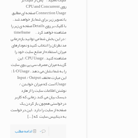
کلیک نمایید . پس از کلیک بر
روی CPU and Concurrent
Connection Usage صفحه ای مطابق
با تصویر زیر برای شما باز خواهد شد .
با کلیک بر روی Details صفحه ی زیر را
مشاهده خواهد کرد . timeframe
: در این بخش شما می توانید بازه زمانی
مد نظرتان را انتخاب کنید و نمودارهای
میزان استفاده از منابع سایت خود را
مشاهده کنید . CPU Usage : این
گزینه میزان مصرف سی پی یوی سایت
را به شما نشان می دهد . I/O Usage :
این عبارت مخفف Input / Output
Usage است که میزان خواندن /
نوشتن اطلاعات سایت را از هارد
دیسک بیان می کند. زمانی که کاربر
درخواستی همچون باز کردن یک
صفحه از سایت را دارد ، این درخواست
به دیتابیس سایت که
[…]
0
ادامه مطلب