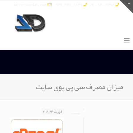
info@vatandata.com
0936-336-2849
0911-930-6398
میزان مصرف سی پی یوی سایت
فوریه 24, 2019