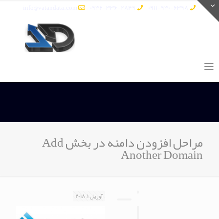
info@vatandata.com
0936-336-2849
0911-930-6398
مراحل افزودن دامنه در بخش Add
Another Domain
آوریل 1, 2018