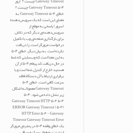
Gateway Timeout چیست ؟ ارور
۵۰۴ Gateway Timeout چیست ؟
خطای ۵۰۴ Gateway Timeout به
معنای این است که یک سرویس‌دهنده
(سرور) پاسخی به موقع از
سرویس‌دهنده‌ی دیگر که در تلاش
برای بارگذاری صفحه‌ی وب یا تکمیل
درخواست مرورگر است، را دریافت
نکرده است. به بیان دیگر، خطای ۵۰۴
به این معنا است که وب‌سایتی که شما
در حال دریافت کد پیغام ۵۰۴ از آن
هستید خارج از کنترل شما است و یا
برقراری ارتباط با آن دستگاه فاقد
سرعت کافی است. خطای ۵۰۴
Gateway Timeout معمولا به اشکال
زیر نشان داده می شود: ۵۰۴
Gateway Timeout HTTP 504 ۵۰۴
ERROR Gateway Timeout (504)
HTTP Error 504 - Gateway
Timeout Gateway Timeout Error
یک خطای وقفه ۵۰۴ در پنجره‌ی مرورگر
اینترنت به همان سبک و سیاقی