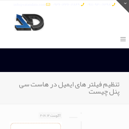
info@vatandata.com
0936-336-2849
0911-930-6398
تنظیم فیلتر های ایمیل در هاست سی
پنل چیست
آگوست 12, 2018