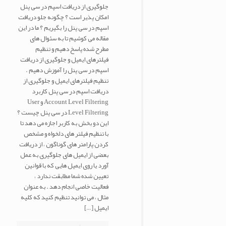
جلوگیری از دریافت اسپم در سی پنل
امکان پذیر است ؟ چگونه جلو دریافت
اسپم در سی پنل را بگیریم ؟ ما در این
مقاله می کوشیم تا به سئوال های
مطرح شده پاسخ دهیم و تنظیم
فیلترهای ایمیل و جلوگیری از دریافت
اسپم در سی پنل را آموزش دهیم .
تنظیم فیلترهای ایمیل و جلوگیری از
دریافت اسپم در سی پنل کاربرد
Account Level Filtering و User
Level Filtering در سی پنل چیست ؟
این دو بخش به کاربر اجازه می دهد تا
با تنظیم فیلتر های دلخواه و مشخص
کردن پارامتر های گوناگون ، از دریافت
بعضی از ایمیل های جلوگیری به عمل
آورد یا روی ایمیل هایی که با قوانین
تعیین شده شما مطابقت ندارد ،
فعالیت خاصی انجام دهد . به عنوان
مثال ، می توانید تنظیم کنید که کلیه
ایمیل
[…]