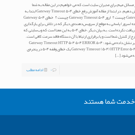
 خطای ۵۰۴ Gateway Timeout یکی از مسائل مهم برای مدیران سایت است که می خواهیم در این مقاله به شما
دوستان رفع خطا ۵۰۴ Gateway Timeout را آموزش دهیم. در ابتدا از مقاله آموزش رفع خطای ۵۰۴ Gateway Timeout ابتدا به
این سئوال پاسخ دهیم که ارور ۵۰۴ Gateway Timeout چیست ؟ ارور ۵۰۴ Gateway Timeout چیست ؟ خطای ۵۰۴ Gateway
هنده (سرور) پاسخی به موقع از سرویس‌دهنده‌ی دیگر که در تلاش برای بارگذاری
صفحه‌ی وب یا تکمیل درخواست مرورگر است، را دریافت نکرده است. به بیان دیگر، خطای ۵۰۴ به این معنا است که وب‌سایتی که
پیغام ۵۰۴ از آن هستید خارج از کنترل شما است و یا برقراری ارتباط با آن دستگاه فاقد سرعت کافی است.
خطای ۵۰۴ Gateway Timeout معمولا به اشکال زیر نشان داده می شود: ۵۰۴ Gateway Timeout HTTP 504 ۵۰۴ ERROR
Gateway Timeout (504) HTTP Error 504 - Gateway Timeout Gateway Timeout Error یک خطای وقفه ۵۰۴ در پنجره‌ی
ه می‌شود
[…]
0
ادامه مطلب
ر خدمت شما هستند