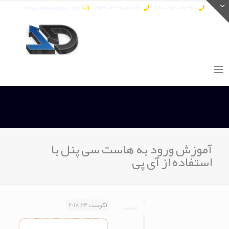
info@vatandata.com
0936-336-2849
0911-930-6398
آموزش ورود به هاست سی پنل با
استفاده از آی پی
آگوست 24, 2018