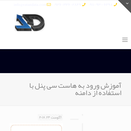
info@vatandata.com
0936-336-2849
0911-930-6398
آموزش ورود به هاست سی پنل با
استفاده از دامنه
آگوست 24, 2018