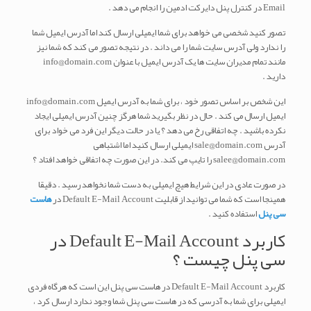
Email در کنترل پنل دایرکت ادمین را انجام می دهد .
تصور کنید شخصی می خواهد برای شما ایمیلی ارسال کند اما آدرس ایمیل شما
را ندارد ولی آدرس سایت شما را می داند . در نتیجه تصور می کند که شما نیز
مانند تمام مدیران سایت ها یک آدرس ایمیل با عنوان info@domain.com
دارید .
این شخص بر اساس تصور خود ، برای شما به آدرس ایمیل info@domain.com
ایمیل ارسال می کند . حال در نظر بگیرید شما هرگز چنین آدرس ایمیلی ایجاد
نکرده باشید . چه اتفاقی رخ می دهد ؟ یا در حالت دیگر این فرد می خواد برای
آدرس sale@domain.com ایمیلی ارسال کنید اما اشتباهی
salee@domain.com را تایپ می کند. در این صورت چه اتفاقی خواهد افتاد ؟
در صورت عادی در این شرایط هیچ ایمیلی به دست شما نخواهد رسید . دقیقا
همینجا است که شما می توانید از قابلیت Default E-Mail Account در
هاست
سی پنل
استفاده کنید .
کاربرد Default E-Mail Account در
سی پنل چیست ؟
کاربرد Default E-Mail Account در هاست سی پنل این است که هرگاه فردی
ایمیلی برای شما به آدرسی که در هاست سی پنل شما وجود ندارد ارسال کرد ،