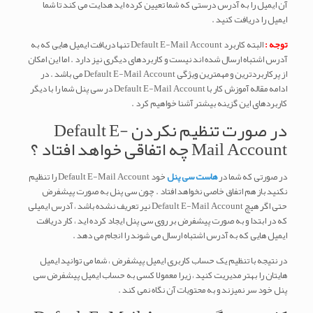
آن ایمیل را به آدرس درستی که شما تعیین کرده اید هدایت می کند تا شما
ایمیل را دریافت کنید .
توجه :
البته کاربرد Default E-Mail Account تنها دریافت ایمیل هایی که به
آدرس اشتباه ارسال شده اند نیست و کاربردهای دیگری نیز دارد . اما این امکان
از پرکاربردترین و مهمترین ویژگی Default E-Mail Account می باشد . در
ادامه مقاله آموزش کار با Default E-Mail Account در سی پنل شما را با دیگر
کاربردهای این گزینه بیشتر آشنا خواهیم کرد .
در صورت تنظیم نکردن Default E-
Mail Account چه اتفاقی خواهد افتاد ؟
در صورتی که شما در
هاست سی پنل
خود Default E-Mail Account را تنظیم
نکنید باز هم اتفاق خاصی نخواهد افتاد . چون سی پنل به صورت پیشفرض
حتی اگر هیچ Default E-Mail Account نیر تعریف نشده باشد ، آدرس ایمیلی
که در ابتدا و به صورت پیشفرض بر روی سی پنل ایجاد کرده اید ، کار دریافت
ایمیل هایی که به آدرس اشتباه ارسال می شوند را انجام می دهد .
در نتیجه با تنظیم یک حساب کاربری ایمیل پیشفرض ، شما می توانید ایمیل
هایتان را بهتر مدیریت کنید ، زیرا معمولا کسی به حساب ایمیل پیشفرض سی
پنل خود سر نمیزند و به محتویات آن نگاه نمی کند .