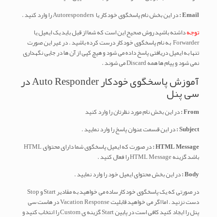
Email :
در این بخش نام پاسخگوی خودکار یا Autoresponders را وارد کنید .
توجه
داشته باشید روش صحیح این است که شما از قبل باید یک ایمیل یا
Forwarder به نام پاسخگوی خودکار درست کرده باشید . در غیر این صورت
تنها به ایمیل دریافتی پاسخ داده می شود و هیچ کپی از آن ها در جایی نگهداری
نمی شود و پیام ها همه Discard می شوند .
آموزش پاسخگوی خودکار Auto Responder در
سی پنل
From :
در این بخش نام مورد نظرتان را وارد کنید
Subject :
در این قسمت عنوان پاسخ را وارد نمایید .
HTML Message :
در صورت که ایمیل پاسخگوی شما دارای محتوای HTML
باشد گزینه HTML Message را فعال کنید .
Body :
در این بخش محتوای ایمیل خود را وارد نمایید .
در صورتی که یک پاسخگوی خودکار ساده می خواهید به مقادیر Start و Stop
دست نزنید . اما اگر می خواهید قابلیت Vacation Response در هاست سی
پنل را ایجاد کنید کافی است در پایین Start گزینه ی Custom را انتخاب کنید و