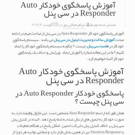
آموزش پاسخگوی خودکار Auto
Responder در سی پنل
منتشر شده توسط
ابراهیم قلی پور
در
آگوست 4, 2018
آموزش پاسخگوی خودکار Auto Responder در سی پنل از مباحث مهم در ادامه
مبحث
آموزش ساخت و مدیریت ایمیل در سی پنل
می باشد . سیستم پاسخگوی
خودکار در
هاست سی پنل
چیست ؟ چگونه سیستم پاسخگوی خودکار را ایجاد
کنیم ؟ ما در این مقاله شما را با آموزش ایجاد ، ویرایش و حذف یک پاسخگوی
خودکار آشنا خواهیم کرد .
آموزش پاسخگوی خودکار Auto
Responder در سی پنل
پاسخگوی خودکار Auto Responder در
سی پنل چیست ؟
همان طور که از اسم Auto Responder مشخص است ، این ماژول وظیفه دارد به
صورت خودکار به ایمیل های ارسال شده به شما پاسخ دهد . البته در کنترل پنل
سی پنل بر خلاف کنترل پنل دایرکت ادمین ، امکان پاسخ در هنگام تعطیلات
یا Vacation Response نیر در همین بخش قرار دارد و شما می توانید هر دو را از