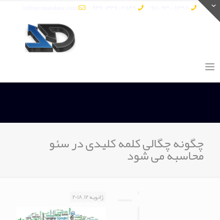
info@vatandata.com
0936-336-2849
0911-930-6398
چگونه چگالی کلمه کلیدی در سئو
محاسبه می شود
ژانویه 12, 2018