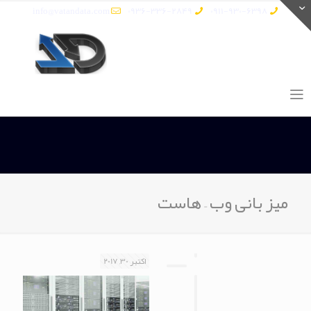
info@vatandata.com
0936-336-2849
0911-930-6398
میز بانی وب – هاست
اکتبر 30, 2017