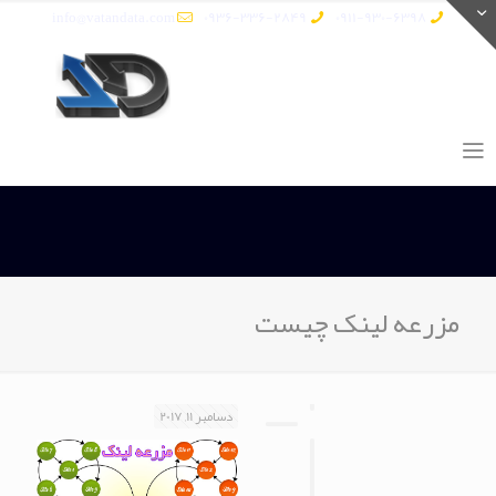
info@vatandata.com
0936-336-2849
0911-930-6398
مزرعه لینک چیست
دسامبر 11, 2017