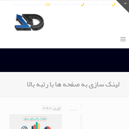
info@vatandata.com
0936-336-2849
0911-930-6398
لینک سازی به صفحه ها با رتبه بالا
آوریل 20, 2019