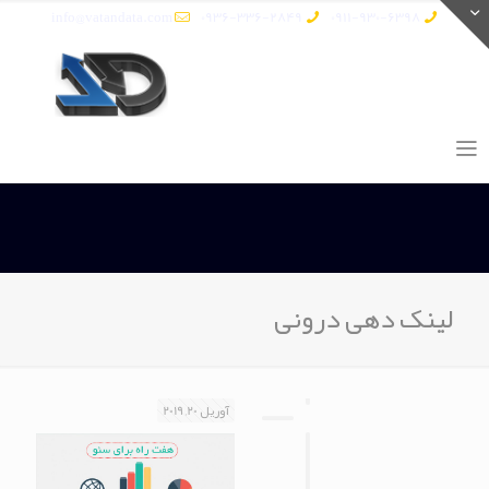
info@vatandata.com
0936-336-2849
0911-930-6398
لینک دهی درونی
آوریل 20, 2019