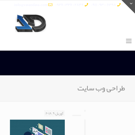
info@vatandata.com
0936-336-2849
0911-930-6398
طراحی وب سایت
آوریل 9, 2018