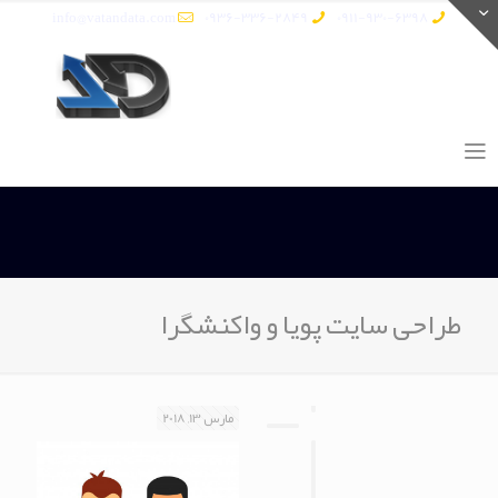
info@vatandata.com
0936-336-2849
0911-930-6398
طراحی سایت پویا و واکنشگرا
مارس 13, 2018