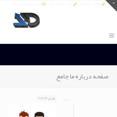
info@vatandata.com
0936-336-2849
0911-930-6398
صفحه درباره ما جامع
مارس 13, 2018