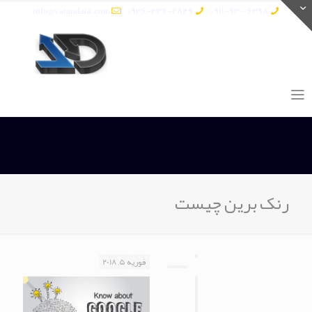
info@vatandata.com
0936-336-2849
0911-930-6398
رنک برین چیست
فوریه 5, 2018