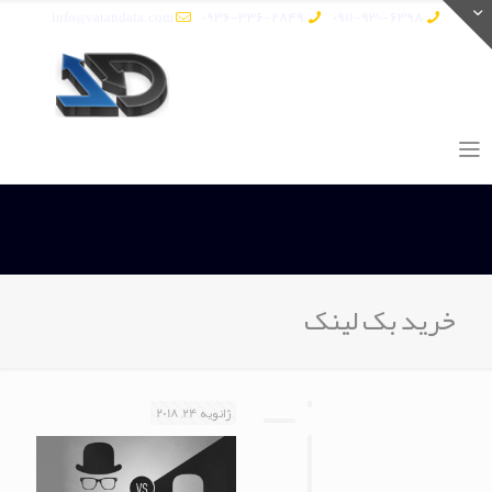
info@vatandata.com
0936-336-2849
0911-930-6398
خرید بک لینک
ژانویه 24, 2018