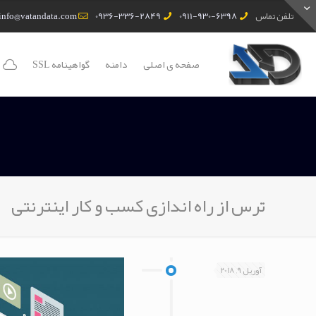
تلفن تماس
0911-930-6398
0936-336-2849
info@vatandata.com
صفحه ی اصلی
دامنه
گواهینامه SSL
ترس از راه اندازی کسب و کار اینترنتی
آوریل 9, 2018