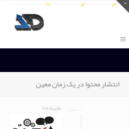
info@vatandata.com
0936-336-2849
0911-930-6398
انتشار محتوا در یک زمان معین
مارس 5, 2018