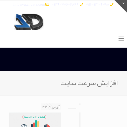
info@vatandata.com
0936-336-2849
0911-930-6398
افزایش سرعت سایت
آوریل 20, 2019