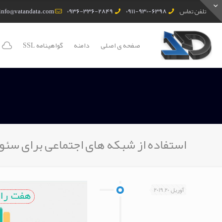
تلفن تماس
0911-930-6398
0936-336-2849
info@vatandata.com
صفحه ی اصلی
دامنه
گواهینامه SSL
استفاده از شبکه های اجتماعی برای سئو
آوریل 20, 2019