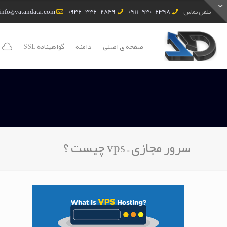
تلفن تماس
0911-930-6398
0936-336-2849
info@vatandata.com
صفحه ی اصلی
دامنه
گواهینامه SSL
سرور مجازی – vps چیست ؟