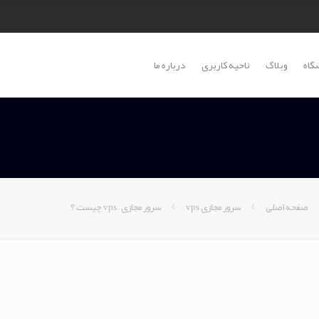
گاه
وبلاگ
ناحیه کاربری
درباره ما
صفحه اصلی
سرور مجازی vps
سرور مجازی – vps چیست ؟