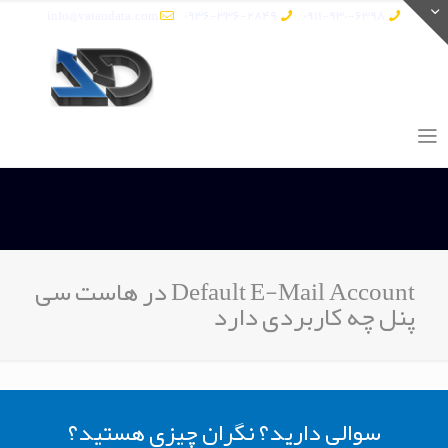
info@vatandata.com
0936-336-2849
0911-930-6398
Default E-Mail Account در هاست سی
پنل چه کاربردی دارد
سوالی دارید؟ نگران چیزی هستید؟