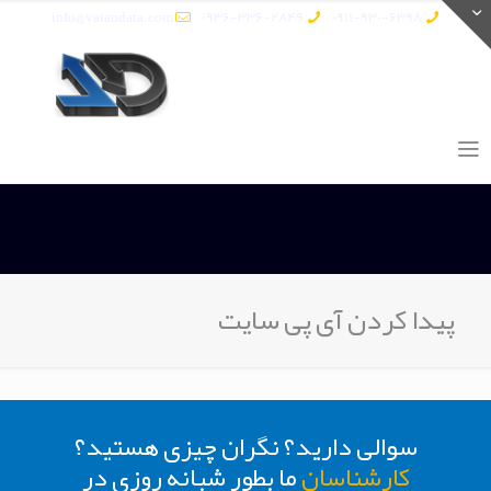
info@vatandata.com
0936-336-2849
0911-930-6398
پیدا کردن آی پی سایت
سوالی دارید؟ نگران چیزی هستید؟
کارشناسان
ما بطور شبانه روزی در