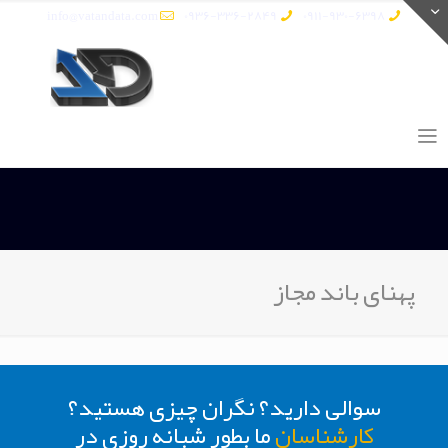
info@vatandata.com
0936-336-2849
0911-930-6398
پهنای باند مجاز
سوالی دارید؟ نگران چیزی هستید؟
کارشناسان
ما بطور شبانه روزی در