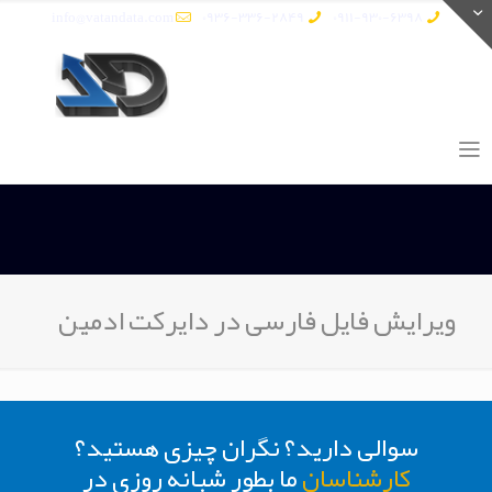
info@vatandata.com
0936-336-2849
0911-930-6398
ویرایش فایل فارسی در دایرکت ادمین
سوالی دارید؟ نگران چیزی هستید؟
کارشناسان
ما بطور شبانه روزی در